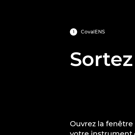
CovalENS
1
Sortez
Ouvrez la fenêtre 
votre instrument