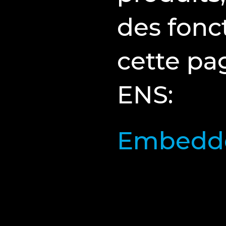
des fonc
cette pa
ENS:
Embedde