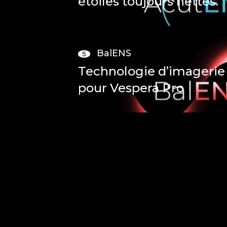
étoiles toujours nettes.
BalENS
5
Technologie d’imagerie
pour Vespera Pro