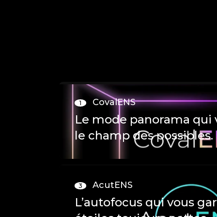
CovalENS
1
Le mode panorama qui 
le champ des possibles.
AcutENS
3
L’autofocus qui vous gar