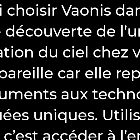
 choisir Vaonis da
 découverte de l’u
ation du ciel chez 
pareille car elle re
ruments aux techn
es uniques. Utilis
, c’est accéder à l