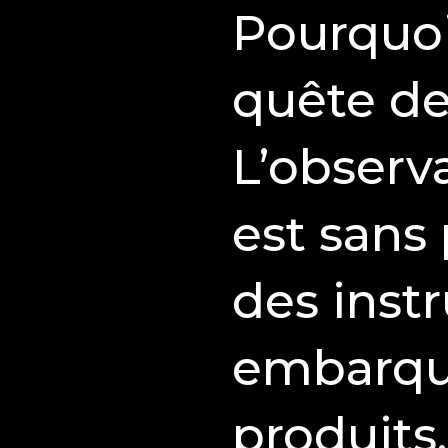
Pourquoi
quête de
L’observ
est sans 
des inst
embarqué
produits