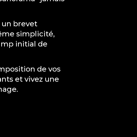
 un brevet
ême simplicité,
mp initial de
omposition de vos
nts et vivez une
mage.