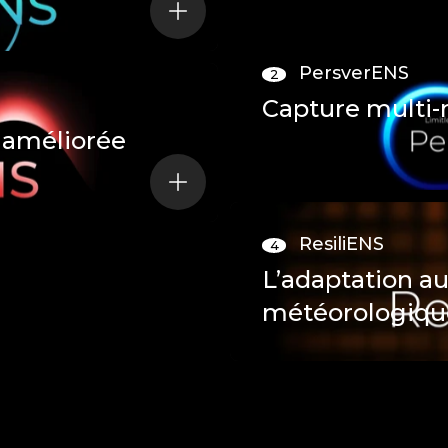
PersverENS
2
Capture multi-
 améliorée
ResiliENS
4
L’adaptation au
météorologiqu