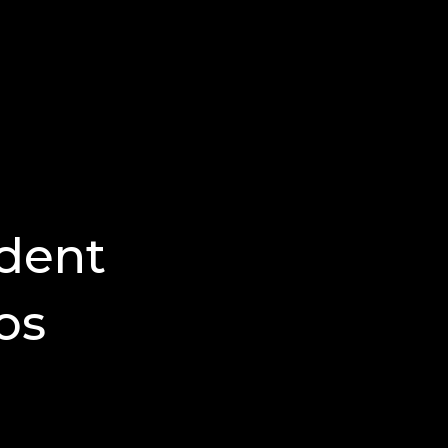
ndent
os