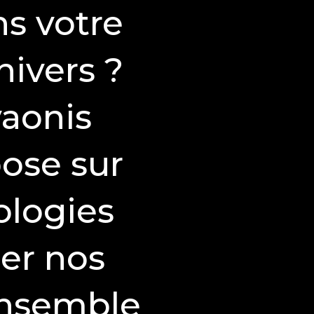
ns votre
nivers ?
vaonis
pose sur
ologies
er nos
’ensemble