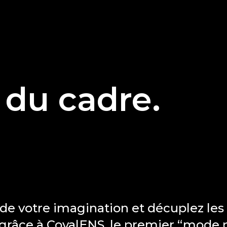
 du cadre.
de votre imagination et décuplez les 
 grâce à CovalENS, le premier “mode