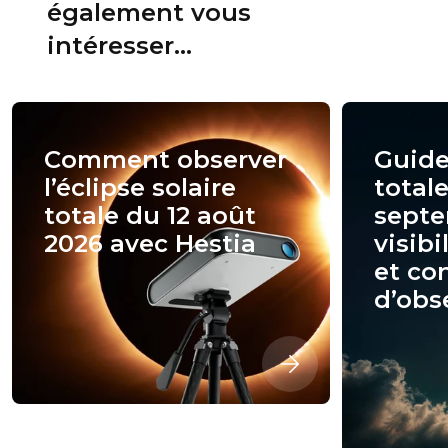
également vous
intéresser...
Comment observer
Guide
l’éclipse solaire
total
totale du 12 août
septe
2026 avec Hestia
visibi
et co
d’obs