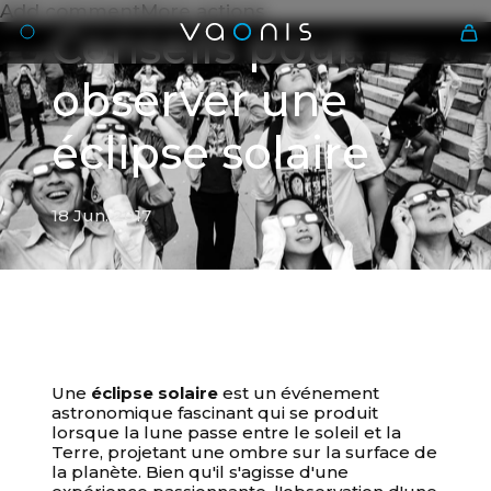
Add commentMore actions
Conseils pour
observer une
éclipse solaire
18 Jun. 2017
Fr
18 Jun. 2017
Conseils pour observer une
Une
éclipse solaire
est un événement
astronomique fascinant qui se produit
éclipse solaire
lorsque la lune passe entre le soleil et la
Terre, projetant une ombre sur la surface de
la planète. Bien qu'il s'agisse d'une