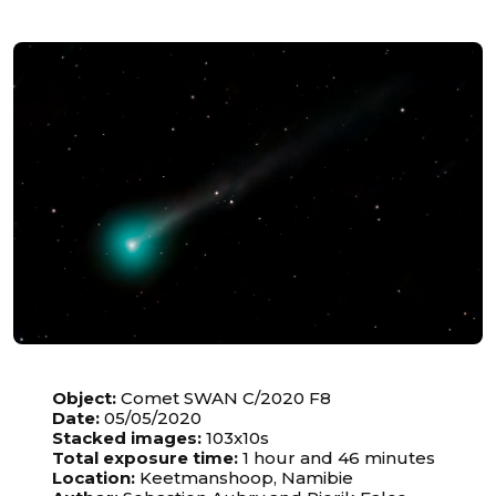
Unable to load recommendations.
Object:
Comet SWAN C/2020 F8
Date:
05/05/2020
Stacked images:
103x10s
Total exposure time:
1 hour and 46 minutes
Location:
Keetmanshoop, Namibie