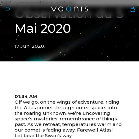
Add commentMore actions
Observation du 5
Mai 2020
17 Jun. 2020
Fr
01:34 AM
Off we go, on the wings of adventure, riding
the Atlas comet through outer space. Into
17 Jun. 2020
the roaring unknown, we’re uncovering
Votre panier est vide
Observation du 5 Mai 2020
space’s mysteries, remembrance of things
past. As we retreat, temperatures warm and
our comet is fading away. Farewell Atlas!
Let take the Swan’s way.