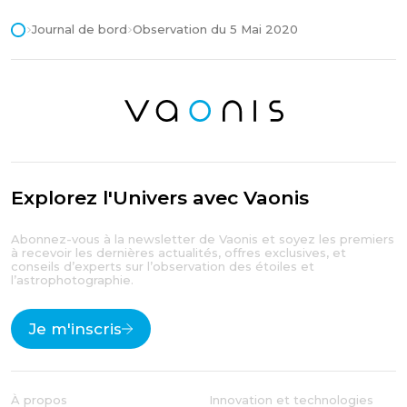
Journal de bord
Observation du 5 Mai 2020
Explorez l'Univers avec Vaonis
Abonnez-vous à la newsletter de Vaonis et soyez les premiers
à recevoir les dernières actualités, offres exclusives, et
conseils d’experts sur l’observation des étoiles et
l’astrophotographie.
Je m'inscris
À propos
Innovation et technologies