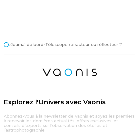
Journal de bord
Télescope réfracteur ou réflecteur ?
Explorez l'Univers avec Vaonis
Abonnez-vous à la newsletter de Vaonis et soyez les premiers
à recevoir les dernières actualités, offres exclusives, et
conseils d’experts sur l’observation des étoiles et
l’astrophotographie.