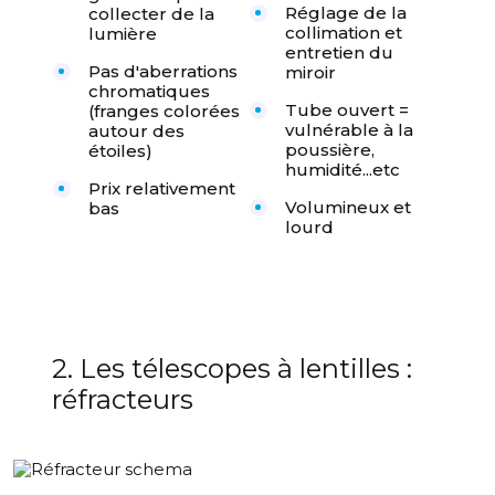
Réglage de la
collecter de la
collimation et
lumière
entretien du
Pas d'aberrations
miroir
chromatiques
Tube ouvert =
(franges colorées
vulnérable à la
autour des
poussière,
étoiles)
humidité...etc
Prix relativement
Volumineux et
bas
lourd
2. Les télescopes à lentilles :
réfracteurs