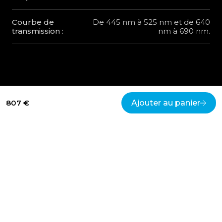
Courbe de
De 445 nm à 525 nm et de 640
transmission :
nm à 690 nm.
807 €
Ajouter au panier