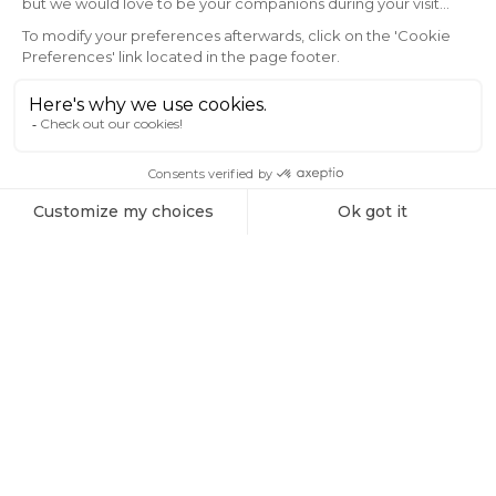
offres exclusives et conseils d'experts sur
l'observation des étoiles et
l'astrophotographie.
Email
INSCRIVEZ-MOI !
Tous les produits
Coffret Filtres Vespera
Explorez l'Univers avec Vaonis