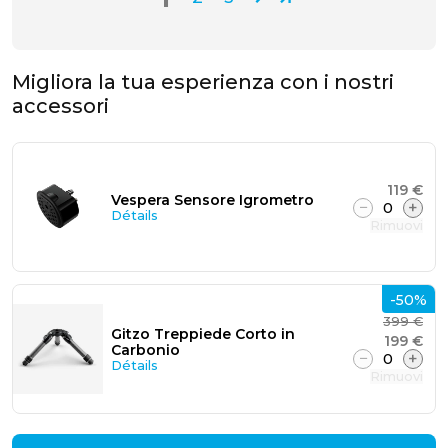
Migliora la tua esperienza con i nostri
accessori
119 €
Vespera Sensore Igrometro
−
0
+
Détails
Rimuovi
-50%
399 €
Gitzo Treppiede Corto in
199 €
Carbonio
−
0
+
Détails
Rimuovi