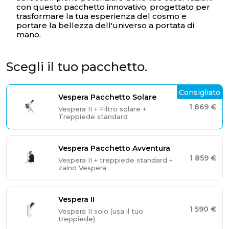
con questo pacchetto innovativo, progettato per
trasformare la tua esperienza del cosmo e
portare la bellezza dell'universo a portata di
mano.
Scegli il tuo pacchetto.
Consigliato
Vespera Pacchetto Solare
1 869 €
Vespera II + Filtro solare +
Treppiede standard
Il tuo carrello è vuoto
Vespera Pacchetto Avventura
1 859 €
Vespera II + treppiede standard +
zaino Vespera
Vespera II
1 590 €
Vespera II solo (usa il tuo
treppiede)