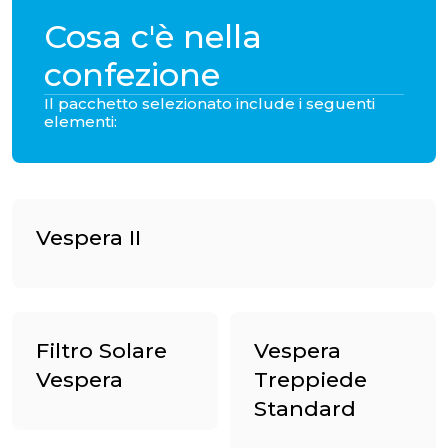
Cosa c'è nella
confezione
Il pacchetto selezionato include i seguenti
elementi:
Vespera II
Filtro Solare
Vespera
Vespera
Treppiede
Standard