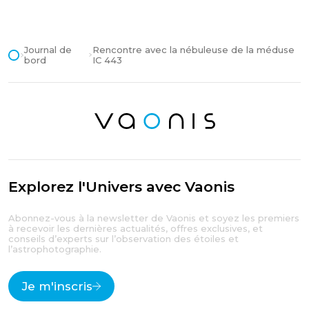
Journal de
Rencontre avec la nébuleuse de la méduse
bord
IC 443
Explorez l'Univers avec Vaonis
Abonnez-vous à la newsletter de Vaonis et soyez les premiers
à recevoir les dernières actualités, offres exclusives, et
conseils d’experts sur l’observation des étoiles et
l’astrophotographie.
Je m'inscris