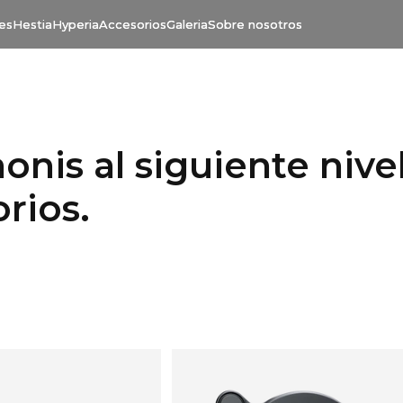
tes
Hestia
Hyperia
Accesorios
Galeria
Sobre nosotros
aonis al siguiente niv
rios.