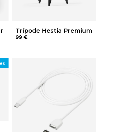
ar
Trípode Hestia Premium
99 €
les