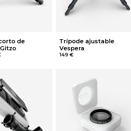
corto de
Trípode ajustable
Gitzo
Vespera
€
149 €