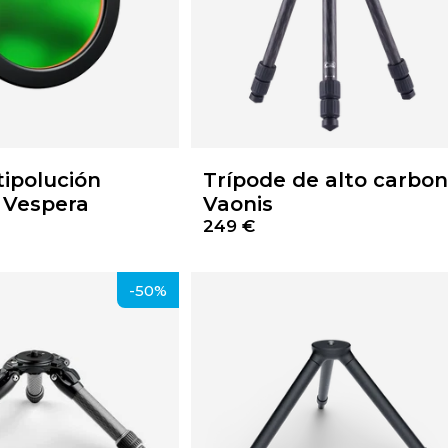
tipolución
Trípode de alto carbo
 Vespera
Vaonis
249 €
-50%