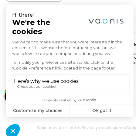
Sobre nosotros
Innovación y t
Nuestra odisea
Beneficios de l
Nuestro blog
inteligentes
Astrofotografía
Tecnologías E
LumENS - tu 
astronómico
Opiniones de clientes
Envíos y devoluciones
Códi