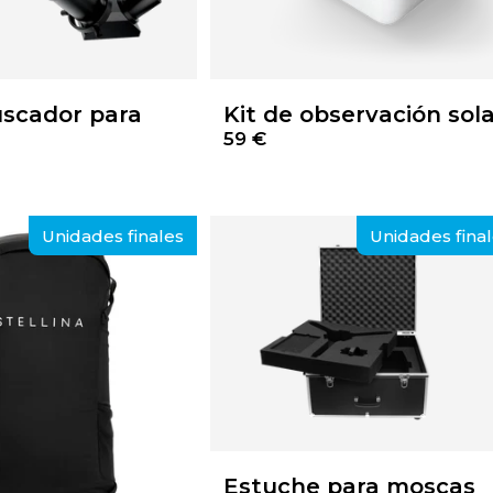
uscador para
Kit de observación sol
59 €
Unidades finales
Unidades fina
Estuche para moscas