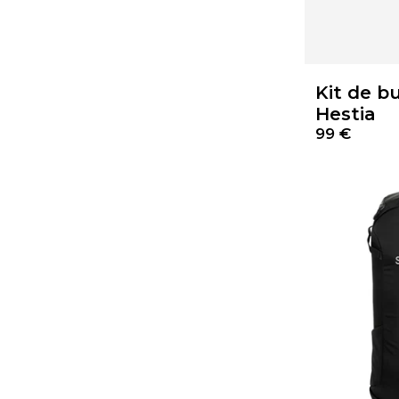
Kit de b
Hestia
99 €