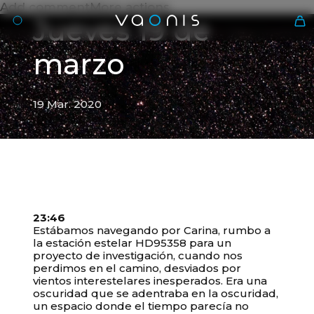
Add commentMore actions
Jueves 19 de
marzo
19 Mar. 2020
Es
23:46
Estábamos navegando por Carina, rumbo a
la estación estelar HD95358 para un
19 Mar. 2020
Su carrito está vacío
proyecto de investigación, cuando nos
perdimos en el camino, desviados por
Jueves 19 de marzo
vientos interestelares inesperados. Era una
oscuridad que se adentraba en la oscuridad,
un espacio donde el tiempo parecía no