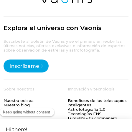
Explora el universo con Vaonis
Suscríbete al boletín de Vaonis y sé el primero en recibir las
últimas noticias, ofertas exclusivas e información de expertos
sobre observación de estrellas y astrofotografía.
Inscríbeme
Sobre nosotros
Innovación y tecnología
Nuestra odisea
Beneficios de los telescopios
Nuestro blog
inteligentes
Astrofotografía 2.0
Tecnologías ENS
LumENS - tu compañero
Explore the Universe
astronómico