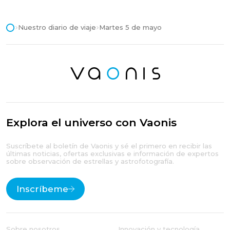
Nuestro diario de viaje
Martes 5 de mayo
Explora el universo con Vaonis
Suscríbete al boletín de Vaonis y sé el primero en recibir las
últimas noticias, ofertas exclusivas e información de expertos
sobre observación de estrellas y astrofotografía.
Inscríbeme
Sobre nosotros
Innovación y tecnología