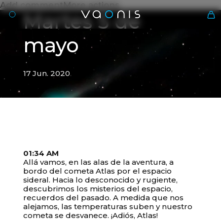
Add commentMore actions
Martes 5 de
mayo
17 Jun. 2020
Es
01:34 AM
Allá vamos, en las alas de la aventura, a
bordo del cometa Atlas por el espacio
17 Jun. 2020
sideral. Hacia lo desconocido y rugiente,
Su carrito está vacío
Martes 5 de mayo
descubrimos los misterios del espacio,
recuerdos del pasado. A medida que nos
alejamos, las temperaturas suben y nuestro
cometa se desvanece. ¡Adiós, Atlas!