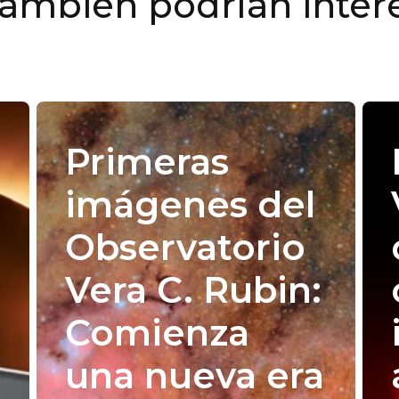
también podrían intere
Primeras
imágenes del
Observatorio
Vera C. Rubin:
Comienza
una nueva era