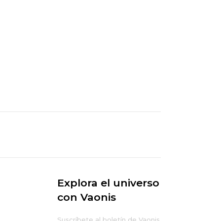
Explora el universo
con Vaonis
Suscríbete al boletín de Vaonis