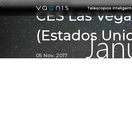
Add commentMore actions
Telescopios inteligen
CES Las Vega
(Estados Uni
05 Nov. 2017