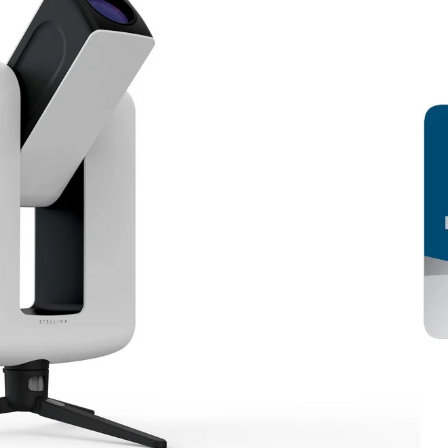
CES Las Vegas (Estados
Unidos)