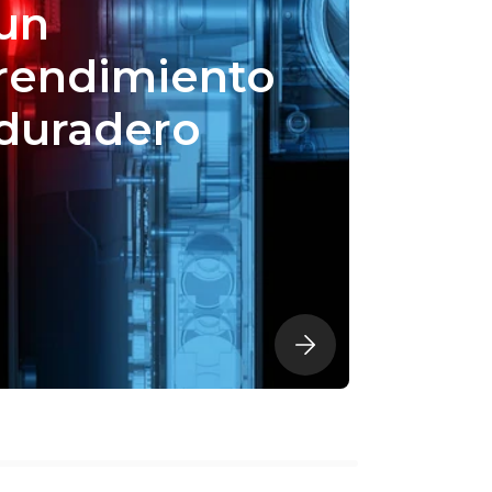
un
rendimiento
duradero