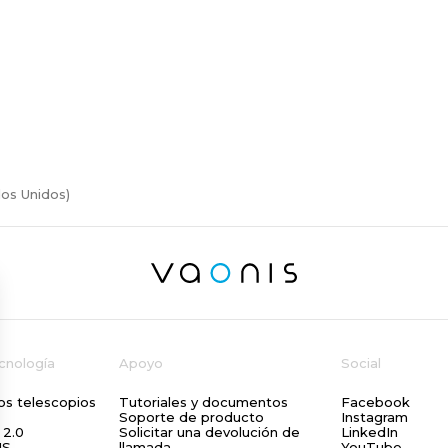
os Unidos)
ecnología
Apoyo
Social
os telescopios
Tutoriales y documentos
Facebook
Soporte de producto
Instagram
 2.0
Solicitar una devolución de
LinkedIn
NS
llamada
YouTube