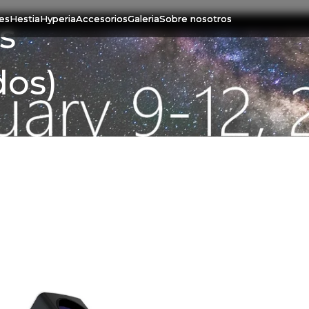
tes
Hestia
Hyperia
Accesorios
Galeria
Sobre nosotros
s
dos)
05 Nov. 2017