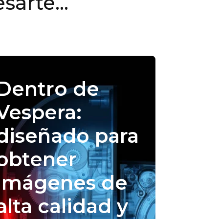
sarte...
Dentro de
Vespera:
diseñado para
obtener
imágenes de
alta calidad y