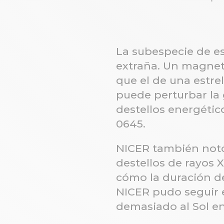
La subespecie de e
extraña. Un magne
que el de una estr
puede perturbar la
destellos energétic
0645.
NICER también notó
destellos de rayos 
cómo la duración de
NICER pudo seguir 
demasiado al Sol e