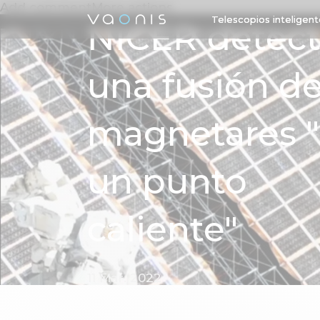
Add commentMore actions
Telescopios inteligen
NICER detec
una fusión d
magnetares 
un punto
caliente"
11 Mar. 2022