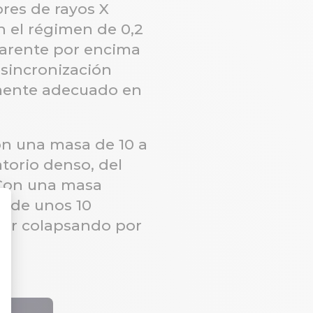
res de rayos X
n el régimen de 0,2
sparente por encima
 sincronización
armente adecuado en
on una masa de 10 a
torio denso, del
 Con una masa
o de unos 10
guir colapsando por