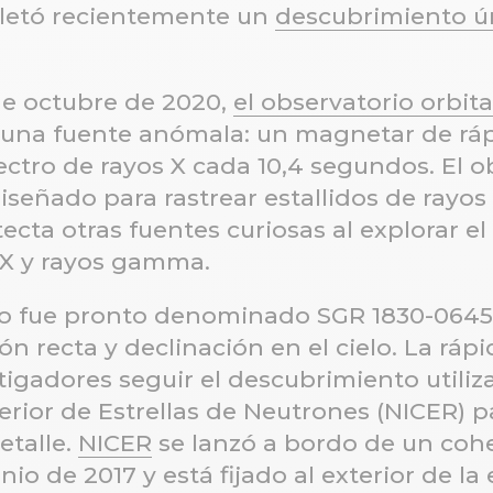
letó recientemente un
descubrimiento ú
de octubre de 2020,
el observatorio orbita
 una fuente anómala: un magnetar de ráp
ctro de rayos X cada 10,4 segundos. El ob
diseñado para rastrear estallidos de ray
cta otras fuentes curiosas al explorar el 
s X y rayos gamma.
o fue pronto denominado SGR 1830-0645,
n recta y declinación en el cielo. La ráp
stigadores seguir el descubrimiento utili
rior de Estrellas de Neutrones (NICER) pa
etalle.
NICER
se lanzó a bordo de un coh
nio de 2017 y está fijado al exterior de la