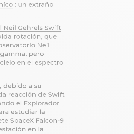
nico
: un extraño
l Neil Gehrels Swift
ida rotación, que
servatorio Neil
os gamma, pero
cielo en el espectro
 debido a su
ida reacción de Swift
zando el Explorador
ra estudiar la
ete SpaceX Falcon-9
 estación en la