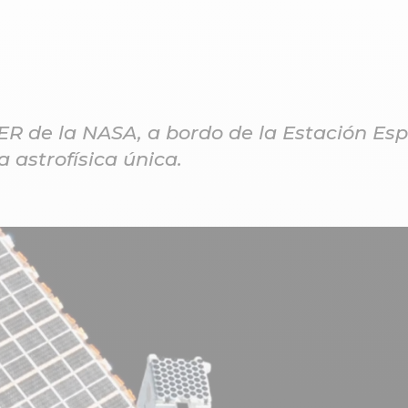
NICER detecta una fusión
de magnetares "en un
punto caliente"
ER de la NASA, a bordo de la Estación Esp
 astrofísica única.