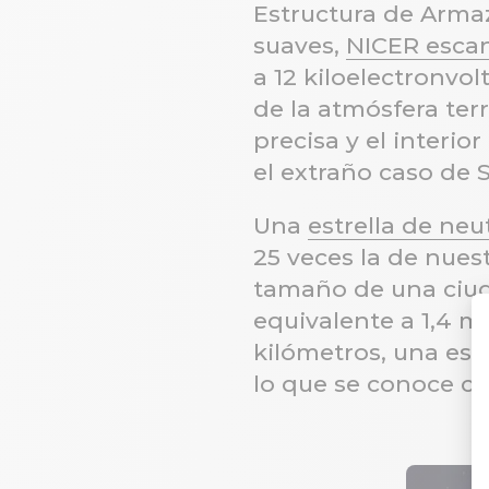
Estructura de Arma
suaves,
NICER escan
a 12 kiloelectronvo
de la atmósfera ter
precisa y el interi
el extraño caso de 
Una
estrella de ne
25 veces la de nues
tamaño de una ciud
equivalente a 1,4 m
kilómetros, una est
lo que se conoce 