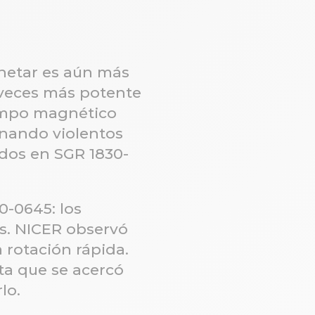
netar es aún más
veces más potente
campo magnético
enando violentos
ados en SGR 1830-
0-0645: los
es. NICER observó
 rotación rápida.
ta que se acercó
lo.