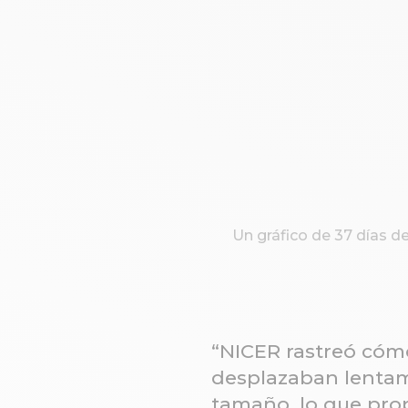
Un gráfico de 37 días d
“NICER rastreó cómo
desplazaban lentame
tamaño, lo que prop