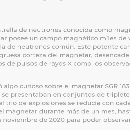
strella de neutrones conocida como mag
tar posee un campo magnético miles de 
ella de neutrones común. Este potente 
 gruesa corteza del magnetar, desencad
os de pulsos de rayos X como los observ
 algo curioso sobre el magnetar SGR 183
X se presentaban en conjuntos de triplet
l trío de explosiones se reducía con cada
el magnetar durante más de un mes, has
n noviembre de 2020 para poder observar