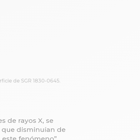
rficie de SGR 1830-0645.
s de rayos X, se
z que disminuían de
e este fenómeno”,