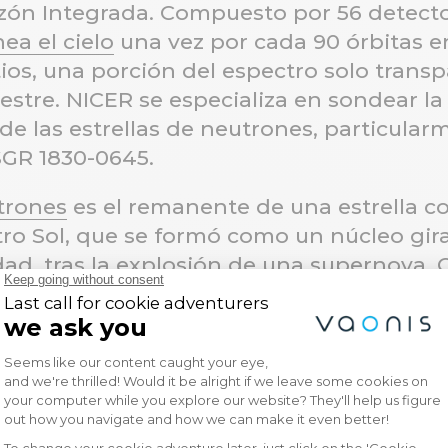
zón Integrada. Compuesto por 56 detecto
ea el cielo
una vez por cada 90 órbitas e
ltios, una porción del espectro solo tran
restre. NICER se especializa en sondear la
or de las estrellas de neutrones, particul
SGR 1830-0645.
utrones
es el remanente de una estrella c
tro Sol, que se formó como un núcleo gira
ad, tras la explosión de una supernova.
asas solares, comprimidas en un diámetr
rella de neutrones se ve impedida de se
como
presión de degeneración neutrónica
.