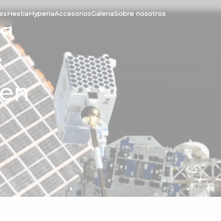
tes
Hestia
Hyperia
Accesorios
Galeria
Sobre nosotros
ta
e
"en
11 Mar. 2022