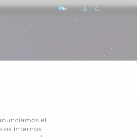
Es
 anunciamos el
bios internos