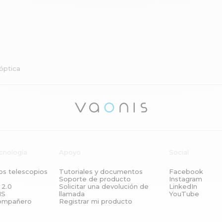
 óptica
ecnología
Apoyo
Social
os telescopios
Tutoriales y documentos
Facebook
Soporte de producto
Instagram
 2.0
Solicitar una devolución de
LinkedIn
NS
llamada
YouTube
Explore t
compañero
Registrar mi producto