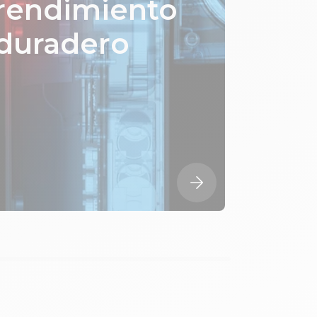
rendimiento
duradero