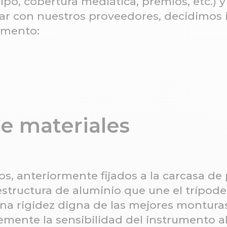
ipo, cobertura mediática, premios, etc.) y
2017.09: Mejora de la óptica
lar con nuestros proveedores, decidimos
umento:
e materiales
s, anteriormente fijados a la carcasa de 
structura de aluminio que une el trípode 
 una rigidez digna de las mejores montura
mente la sensibilidad del instrumento al