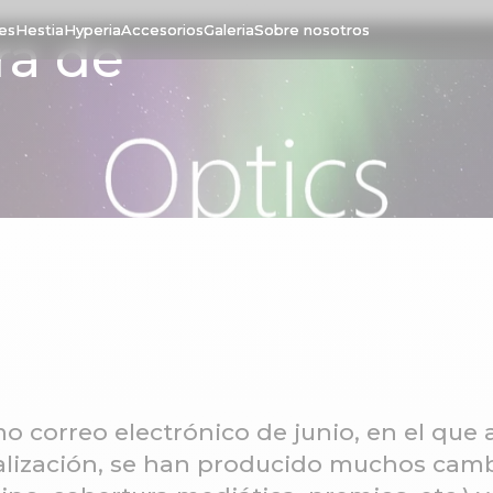
tes
Hestia
Hyperia
Accesorios
Galeria
Sobre nosotros
ra de
o correo electrónico de junio, en el que
rialización, se han producido muchos cam
05 Sep. 2017