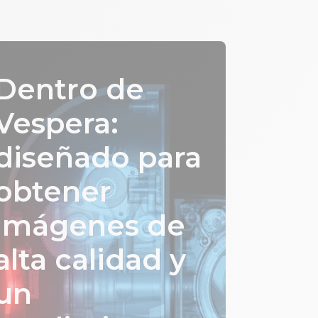
Dentro de
Vespera:
diseñado para
obtener
imágenes de
alta calidad y
un