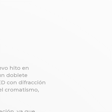
vo hito en
un doblete
D con difracción
del cromatismo,
zación, ya que