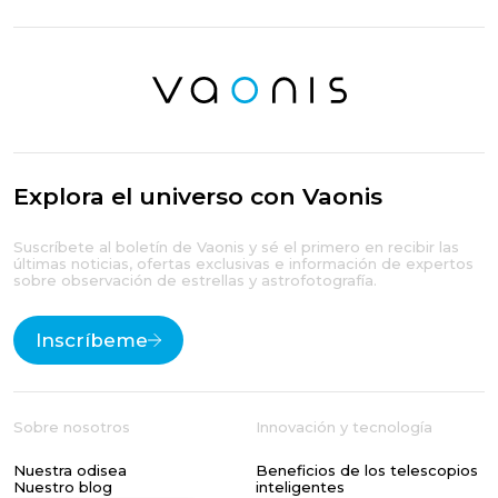
Explora el universo con Vaonis
Suscríbete al boletín de Vaonis y sé el primero en recibir las
últimas noticias, ofertas exclusivas e información de expertos
sobre observación de estrellas y astrofotografía.
Inscríbeme
Sobre nosotros
Innovación y tecnología
Nuestra odisea
Beneficios de los telescopios
Nuestro blog
inteligentes