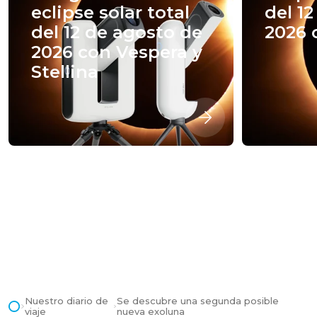
eclipse solar total
del 1
del 12 de agosto de
2026 
2026 con Vespera y
Stellina
Nuestro diario de
Se descubre una segunda posible
viaje
nueva exoluna