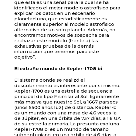
que esta es una señal para la cual se ha
identificado el mejor modelo astrofísico para
explicar los datos en un escenario
planeta+luna, que estadísticamente es
claramente superior al modelo astrofísico
alternativo de un solo planeta. Además, no
encontramos motivos de sospecha para
rechazar este modelo (frente a) las
exhaustivas pruebas de la demás
información que tenemos para este
objetivo”.
El extraño mundo de Kepler-1708 bi
El sistema donde se realizó el
descubrimiento es interesante por sí mismo.
Kepler-1708 es una estrella de secuencia
principal de tipo F similar al Sol, ligeramente
más masiva que nuestro Sol, a 1667 parsecs
(unos 5500 años luz) de distancia. Kepler-b
es un mundo con una masa de 4,6 veces la
de Júpiter, en una órbita de 737 días, a 1,6 UA
de su estrella primaria. La presunta exoluna
Kepler-1708 bi
es un mundo de tamaño
subneptuniano, en una órbita de 4,6 días, a