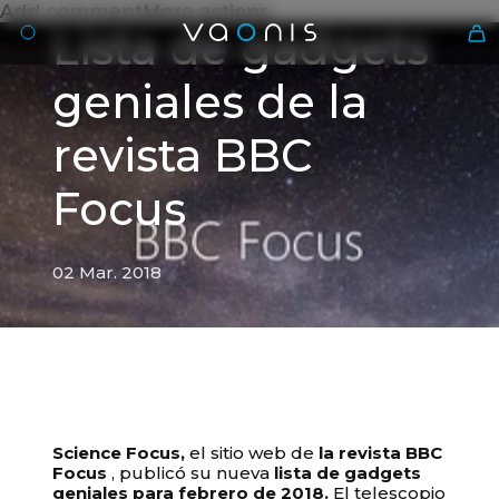
Add commentMore actions
Lista de gadgets
geniales de la
revista BBC
Focus
02 Mar. 2018
Es
02 Mar. 2018
Lista de gadgets geniales de
la revista BBC Focus
Science Focus,
el sitio web de
la revista BBC
Focus
, publicó su nueva
lista de gadgets
geniales para febrero de 2018.
El telescopio