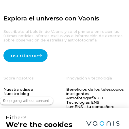
Explora el universo con Vaonis
Suscríbete al boletín de Vaonis y sé el primero en recibir las
últimas noticias, ofertas exclusivas e información de expertos
sobre observación de estrellas y astrofotografía.
Inscríbeme
Sobre nosotros
Innovación y tecnología
Nuestra odisea
Beneficios de los telescopios
Nuestro blog
inteligentes
Astrofotografía 2.0
Tecnologías ENS
LumENS - tu compañero
Explore the Universe
astronómico
with Vaonis
Apoyo
Social