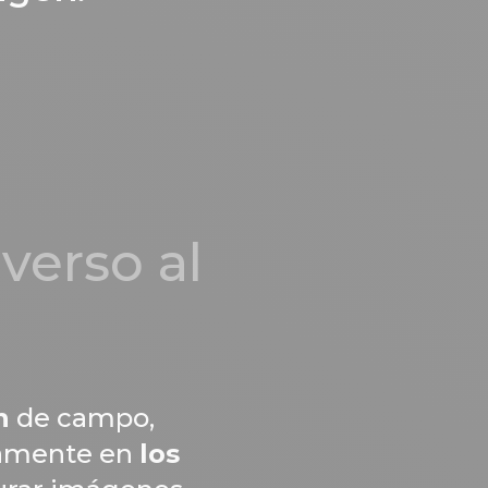
iverso al
n
de campo,
ivamente en
los