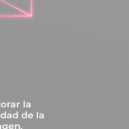
orar la
idad de la
agen.