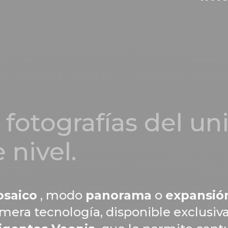
 fotografías del un
 nivel.
saico
, modo
panorama
o
expansió
imera tecnología, disponible exclus