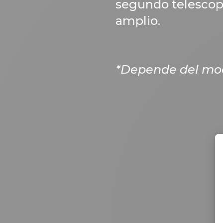
segundo telescopi
amplio.
*Depende del mode