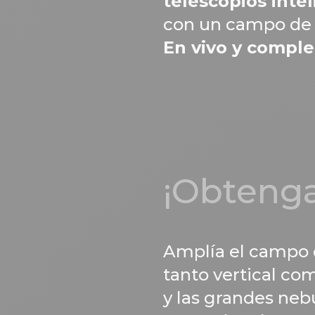
telescopios inte
con un campo de v
En vivo y compl
¡Obtenga
Amplía el campo d
tanto vertical co
y las grandes neb