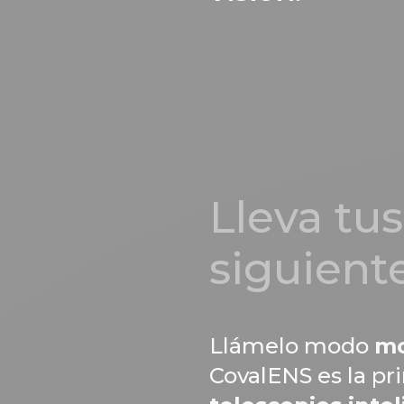
Lleva tus
siguiente
Llámelo modo
mo
CovalENS es la pr