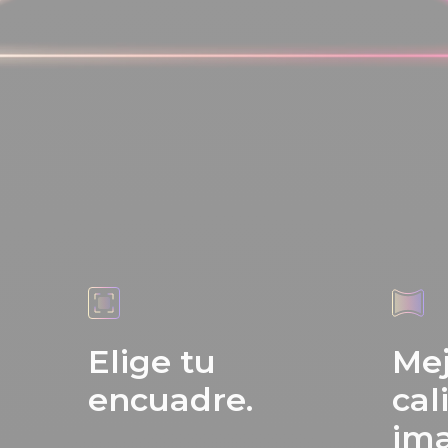
Elige tu
Mej
encuadre.
cal
im