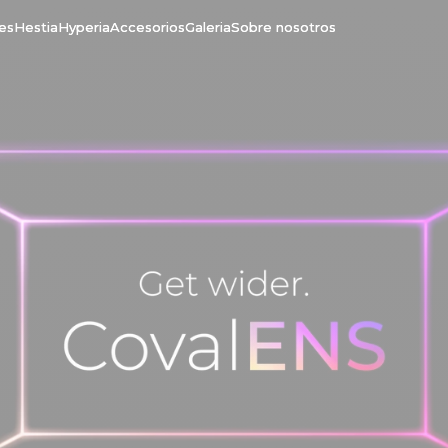
tes
Hestia
Hyperia
Accesorios
Galeria
Sobre nosotros