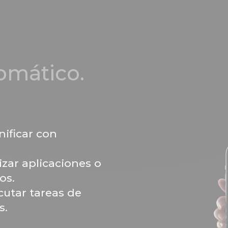
tomático.
nificar con
izar aplicaciones o
os.
cutar tareas de
s.