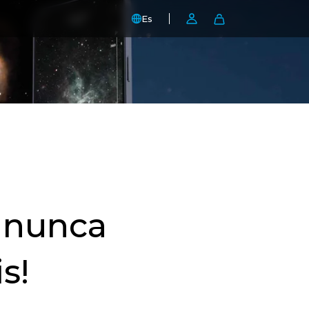
Es
 nunca
s!