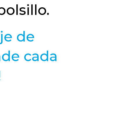
lsillo.
je de
nde cada
!