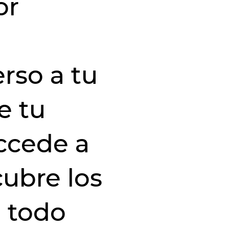
or
rso a tu
e tu
ccede a
cubre los
, todo