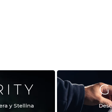
RITY
G
ra y Stellina
Desc