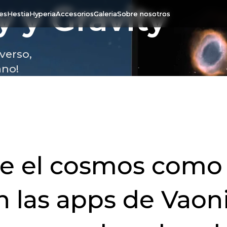
y
y
Gravity
tes
Hestia
Hyperia
Accesorios
Galeria
Sobre nosotros
verso,
ano!
re el cosmos como
n las apps de Vaoni