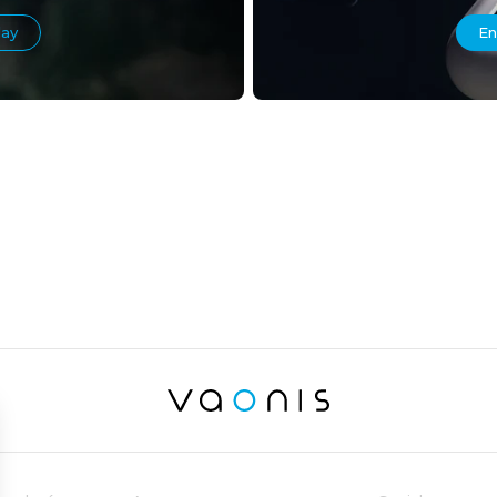
lay
En