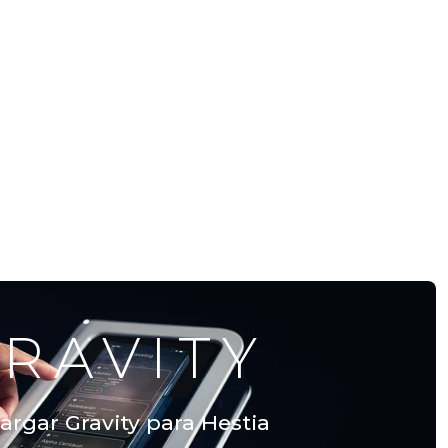
RAVITY
argar Gravity para Hestia