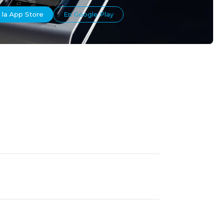
 la App Store
En Google Play