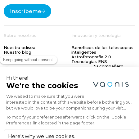
Inscríbeme
Sobre nosotros
Innovación y tecnología
Nuestra odisea
Beneficios de los telescopios
Nuestro blog
inteligentes
Astrofotografía 2.0
Tecnologías ENS
LumENS - tu compañero
Explore the Universe
astronómico
with Vaonis
Apoyo
Social
Tutoriales y documentos
Facebook
Soporte de producto
Instagram
Subscribe to the Vaonis newsletter and be
Solicitar una devolución de
LinkedIn
the first to receive the latest news, exclusive
llamada
YouTube
offers, and expert insights on stargazing and
Registrar mi producto
astrophotography.
Email
Opiniones de clientes
Envíos y devoluciones