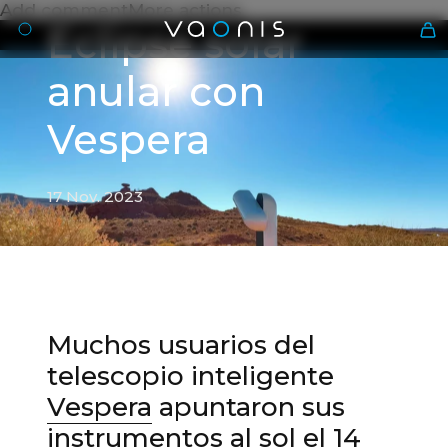
Add commentMore actions
Eclipse solar
anular con
Vespera
17 Nov. 2023
Es
Muchos usuarios del
17 Nov. 2023
telescopio inteligente
Eclipse solar anular con
Vespera
apuntaron sus
Vespera
instrumentos al sol el 14